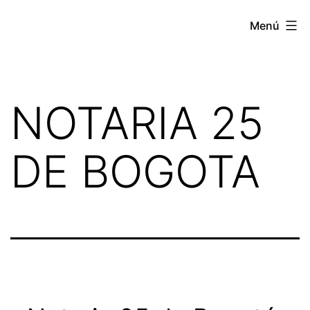
Saltar
NOTARIA
Menú
al
VIRTUAL
contenido
NOTARIA 25
DE BOGOTA